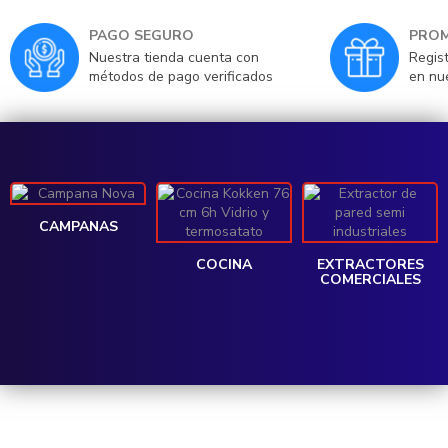
PAGO SEGURO
PROM
Nuestra tienda cuenta con
Regis
métodos de pago verificados
en nu
CAMPANAS
COCINA
EXTRACTORES
COMERCIALES