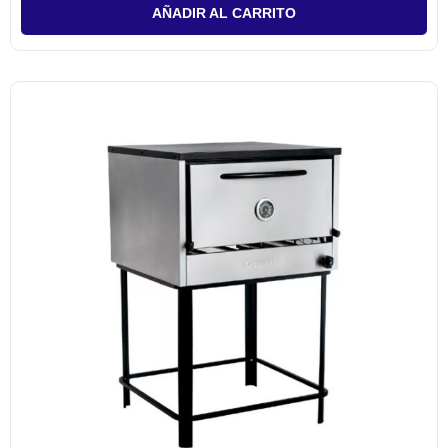
de
AÑADIR AL CARRITO
5