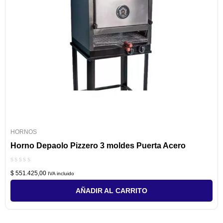
HORNOS
Horno Depaolo Pizzero 3 moldes Puerta Acero
Valorado
$
551.425,00
con
IVA incluido
0
de
AÑADIR AL CARRITO
5