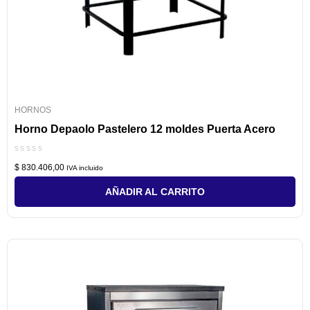
HORNOS
Horno Depaolo Pastelero 12 moldes Puerta Acero
Valorado
$
830.406,00
con
IVA incluido
0
de
AÑADIR AL CARRITO
5