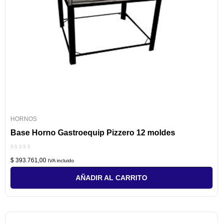
HORNOS
Base Horno Gastroequip Pizzero 12 moldes
Valorado
$
393.761,00
con
IVA incluido
0
de
AÑADIR AL CARRITO
5