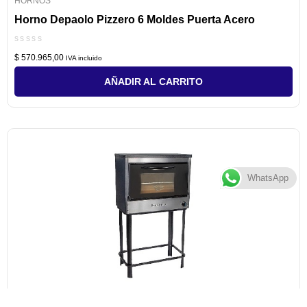
HORNOS
Horno Depaolo Pizzero 6 Moldes Puerta Acero
Valorado
$
570.965,00
con
IVA incluido
0
de
AÑADIR AL CARRITO
5
WhatsApp