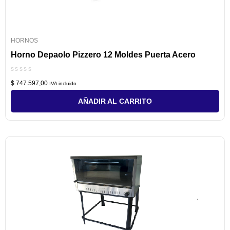
HORNOS
Horno Depaolo Pizzero 12 Moldes Puerta Acero
Valorado
$
747.597,00
con
IVA incluido
0
de
AÑADIR AL CARRITO
5