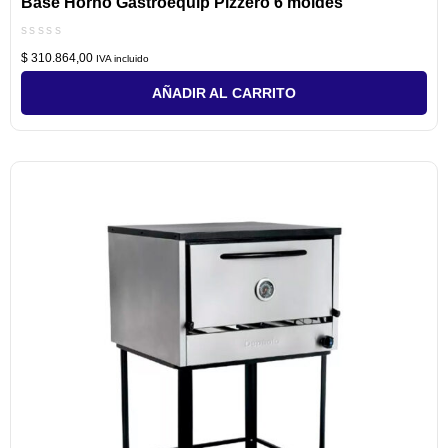
Base Horno Gastroequip Pizzero 6 moldes
Valorado
$
310.864,00
con
IVA incluido
0
de
AÑADIR AL CARRITO
5