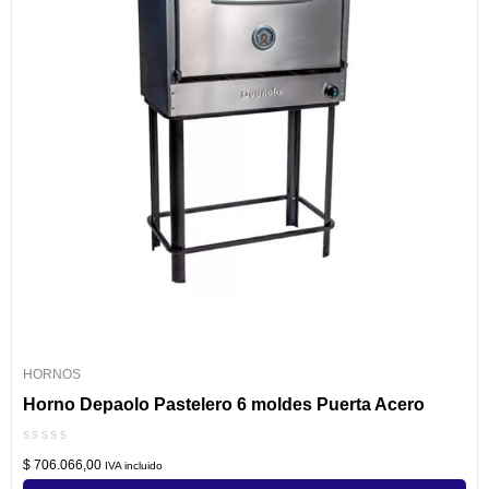
HORNOS
Horno Depaolo Pastelero 6 moldes Puerta Acero
Valorado
$
706.066,00
con
IVA incluido
0