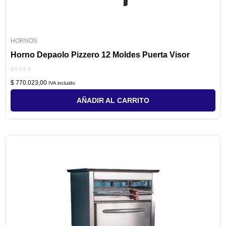
HORNOS
Horno Depaolo Pizzero 12 Moldes Puerta Visor
Valorado
$
770.023,00
con
IVA incluido
0
de
AÑADIR AL CARRITO
5